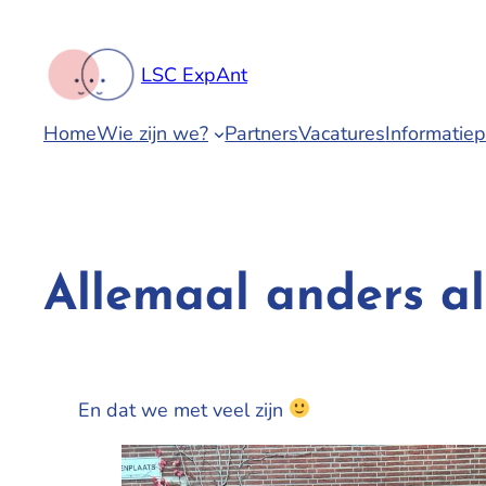
Spring
naar
LSC ExpAnt
de
inhoud
Home
Wie zijn we?
Partners
Vacatures
Informatie
Allemaal anders al
En dat we met veel zijn