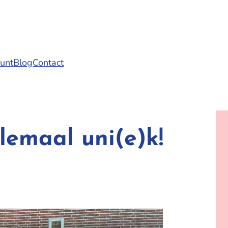
punt
Blog
Contact
lemaal uni(e)k!