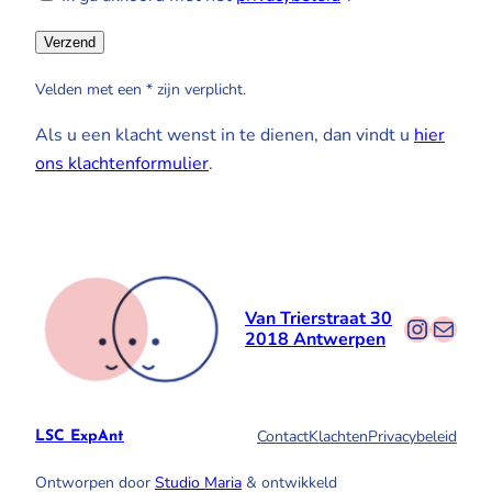
Velden met een * zijn verplicht.
Als u een klacht wenst in te dienen, dan vindt u
hier
ons klachtenformulier
.
Van Trierstraat 30
Instag
E-mail
2018 Antwerpen
Contact
Klachten
Privacybeleid
LSC ExpAnt
Ontworpen door
Studio Maria
& ontwikkeld