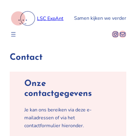
Spring
naar
Samen kijken we verder
LSC ExpAnt
de
inhoud
Instag
E-mail
Contact
Onze
contactgegevens
Je kan ons bereiken via deze e-
mailadressen of via het
contactformulier hieronder.