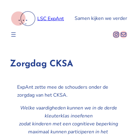
Spring
naar
Samen kijken we verder
LSC ExpAnt
de
inhoud
Instag
E-mail
Zorgdag CKSA
ExpAnt zette mee de schouders onder de
zorgdag van het CKSA.
Welke vaardigheden kunnen we in de derde
kleuterklas inoefenen
zodat kinderen met een cognitieve beperking
maximaal kunnen participeren in het