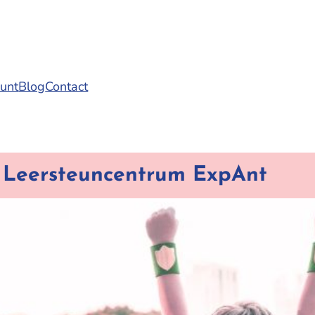
punt
Blog
Contact
Leersteuncentrum ExpAnt