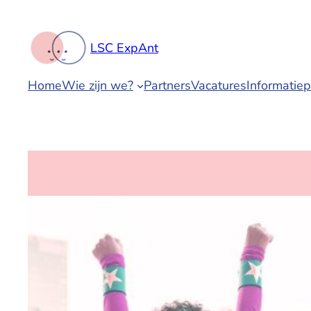
Spring
naar
LSC ExpAnt
de
inhoud
Home
Wie zijn we?
Partners
Vacatures
Informatie