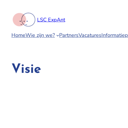
Spring
naar
LSC ExpAnt
de
inhoud
Home
Wie zijn we?
Partners
Vacatures
Informatie
Visie