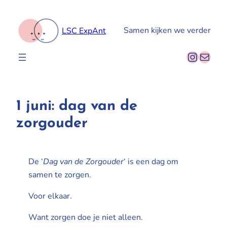
Spring
naar
Samen kijken we verder
LSC ExpAnt
de
inhoud
Instag
E-mail
1 juni: dag van de
zorgouder
De ‘
Dag van de Zorgouder
‘ is een dag om
samen te zorgen.
Voor elkaar.
Want zorgen doe je niet alleen.