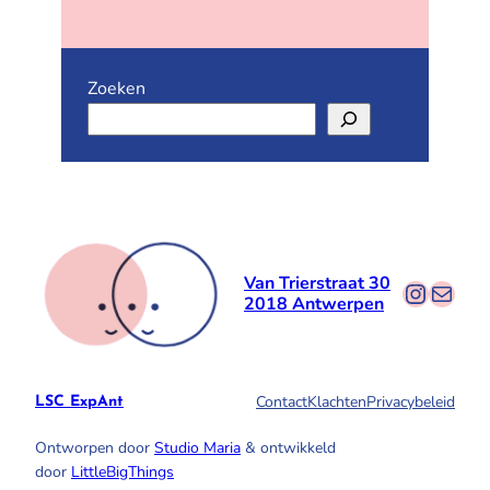
Zoeken
Van Trierstraat 30
Instag
E-mail
2018 Antwerpen
Contact
Klachten
Privacybeleid
LSC ExpAnt
Ontworpen door
Studio Maria
& ontwikkeld
door
LittleBigThings