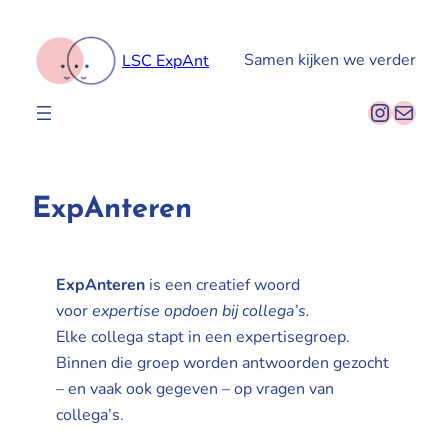
Spring
naar
Samen kijken we verder
LSC ExpAnt
de
inhoud
Instag
E-mail
ExpAnteren
ExpAnteren
is een creatief woord
voor
expertise opdoen bij collega’s.
Elke collega stapt in een expertisegroep.
Binnen die groep worden antwoorden gezocht
– en vaak ook gegeven – op vragen van
collega’s.